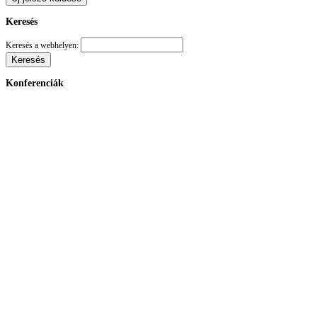
Keresés
Keresés a webhelyen:
Konferenciák