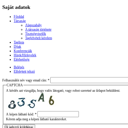
Saját adatok
Főoldal
Társaság
Alapszabály
A társaság története
Tisztségviselők
Tagfelvételi kérelem
Taglista
Díjak
Konferenciák
Hírek/Hírlevelek
Elérhetőség
Belépés
Elfelejtett jelszó
Felhasználói név vagy email cím:
*
CAPTCHA
A kérdés azt vizsgálja, hogy valós látogató, vagy robot szeretné az űrlapot beküldeni.
A képen látható kód:
*
Kérem adja meg a képen látható karaktereket.