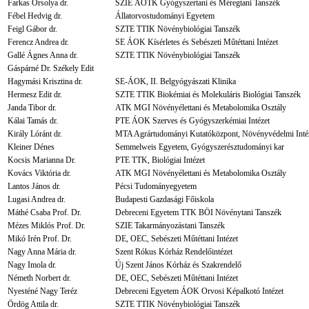
Farkas Orsolya dr.
SZIE ÁOTK Gyógyszertani és Méregtani Tanszék
Fébel Hedvig dr.
Állatorvostudományi Egyetem
Feigl Gábor dr.
SZTE TTIK Növénybiológiai Tanszék
Ferencz Andrea dr.
SE ÁOK Kísérletes és Sebészeti Műtéttani Intézet
Gallé Ágnes Anna dr.
SZTE TTIK Növénybiológiai Tanszék
Gáspárné Dr. Székely Edit
Hagymási Krisztina dr.
SE-ÁOK, II. Belgyógyászati Klinika
Hermesz Edit dr.
SZTE TTIK Biokémiai és Molekuláris Biológiai Tanszék
Janda Tibor dr.
ATK MGI Növényélettani és Metabolomika Osztály
Kálai Tamás dr.
PTE ÁOK Szerves és Gyógyszerkémiai Intézet
Király Lóránt dr.
MTA Agrártudományi Kutatóközpont, Növényvédelmi Inté
Kleiner Dénes
Semmelweis Egyetem, Gyógyszerésztudományi kar
Kocsis Marianna Dr.
PTE TTK, Biológiai Intézet
Kovács Viktória dr.
ATK MGI Növényélettani és Metabolomika Osztály
Lantos János dr.
Pécsi Tudományegyetem
Lugasi Andrea dr.
Budapesti Gazdasági Főiskola
Máthé Csaba Prof. Dr.
Debreceni Egyetem TTK BÖI Növénytani Tanszék
Mézes Miklós Prof. Dr.
SZIE Takarmányozástani Tanszék
Mikó Irén Prof. Dr.
DE, OEC, Sebészeti Műtéttani Intézet
Nagy Anna Mária dr.
Szent Rókus Kórház Rendelőintézet
Nagy Imola dr.
Új Szent János Kórház és Szakrendelő
Németh Norbert dr.
DE, OEC, Sebészeti Műtéttani Intézet
Nyesténé Nagy Teréz
Debreceni Egyetem ÁOK Orvosi Képalkotó Intézet
Ördög Attila dr.
SZTE TTIK Növénybiológiai Tanszék