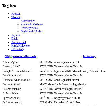
Taglista
Főoldal
Társaság
Alapszabály
A társaság története
Tisztségviselők
Tagfelvételi kérelem
Taglista
Díjak
Konferenciák
Hírek/Hírlevelek
Elérhetőség
Név
Intézmény
Alberti Ágnes
SE GYOK Farmakognóziai Intézet
Bakacsy László
SZTE TTIK Növénybiológiai Tanszék
Balogh Krisztián Milán dr.
Szent István Egyetem MKK Állattudományi Alapok Intézet
Bela Krisztina dr.
SZTE TTIK Növénybiológiai Tanszék
Blázovics Anna Prof. Dr.
SE GYOK Farmakognóziai Intézet
Bodrogi Lilla dr.
MATE Genetika és Biotechnológia Intézet
Csiszár Jolán dr.
SZTE TTIK Növénybiológiai Tanszék
Czékus Zalán
SZTE TTIK Növénybiológiai Tanszék
Egresi Anna dr.
SE ÁOK II. Belgyógyászati Klinika
Farkas Ágnes dr.
PTE GyTK, Farmakognóziai Intézet