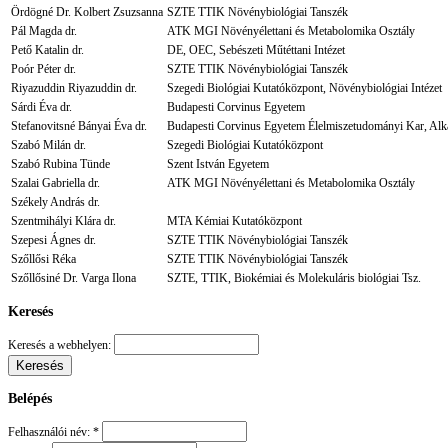
Ördögné Dr. Kolbert Zsuzsanna
SZTE TTIK Növénybiológiai Tanszék
Pál Magda dr.
ATK MGI Növényélettani és Metabolomika Osztály
Pető Katalin dr.
DE, OEC, Sebészeti Műtéttani Intézet
Poór Péter dr.
SZTE TTIK Növénybiológiai Tanszék
Riyazuddin Riyazuddin dr.
Szegedi Biológiai Kutatóközpont, Növénybiológiai Intézet
Sárdi Éva dr.
Budapesti Corvinus Egyetem
Stefanovitsné Bányai Éva dr.
Budapesti Corvinus Egyetem Élelmiszetudományi Kar, Alk
Szabó Milán dr.
Szegedi Biológiai Kutatóközpont
Szabó Rubina Tünde
Szent István Egyetem
Szalai Gabriella dr.
ATK MGI Növényélettani és Metabolomika Osztály
Székely András dr.
Szentmihályi Klára dr.
MTA Kémiai Kutatóközpont
Szepesi Ágnes dr.
SZTE TTIK Növénybiológiai Tanszék
Szőllősi Réka
SZTE TTIK Növénybiológiai Tanszék
Szőllősiné Dr. Varga Ilona
SZTE, TTIK, Biokémiai és Molekuláris biológiai Tsz.
Keresés
Keresés a webhelyen:
Belépés
Felhasználói név:
*