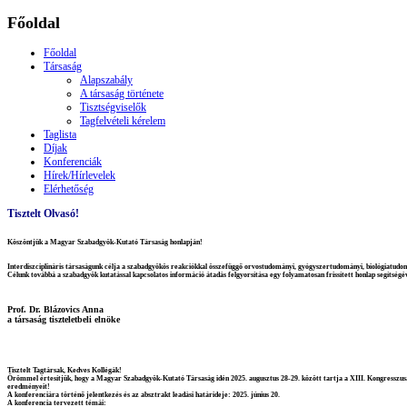
Főoldal
Főoldal
Társaság
Alapszabály
A társaság története
Tisztségviselők
Tagfelvételi kérelem
Taglista
Díjak
Konferenciák
Hírek/Hírlevelek
Elérhetőség
Tisztelt Olvasó!
Köszöntjük a Magyar Szabadgyök-Kutató Társaság honlapján!
Interdiszciplináris társaságunk célja a szabadgyökös reakciókkal összefüggő orvostudományi, gyógyszertudományi, biológiatud
Célunk továbbá a szabadgyök kutatással kapcsolatos információ átadás felgyorsítása egy folyamatosan frissített honlap segítség
Prof. Dr. Blázovics Anna
a társaság tiszteletbeli elnöke
Tisztelt Tagtársak, Kedves Kollégák!
Örömmel értesítjük, hogy a Magyar Szabadgyök-Kutató Társaság idén 2025. augusztus 28-29. között tartja a XIII. Kongresszus
eredményeit!
A konferenciára történő jelentkezés és az absztrakt leadási határideje: 2025. június 20.
A konferencia tervezett témái: