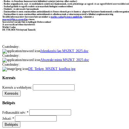
- Redox- és fémelem-homeosztázis különböző szintjei (növény-állat-ember)
- Redox szignalizáció, sejt- és molekuláris szintű mechanizmusok, ezek jelentősége az egyed- és az egyed feletti szerveződési sz
- Szabad gyökök és egyéb reaktív származékok biológiai rendszerekben
- Oxidatív- és nitrozatív károsodások
- Enzimatikus és nem-enzimatikus antioxidánsok és fémes elemek pro és kontra: alapvető hatásmechanizmusok a mikroorganizm
- Enzimatikus és nem-enzimatikus antioxidánsok és alkalmazásuk a takarmányozástól a klinikai szuplementációig
További információért keressen bátran minket a
mathe.csaba@science.unideb.hu
, valamint a
poorpeti@bio.u-szeged.hu
címen.
Szeretettel várjuk Önt és kollégáit Debrecenben!
A szervezők nevében tisztelettel:
Máthé Csaba
DE TTK BÖI Növénytani Tanszék
Csatolmány:
Jelentkezési lap MSZKT_2025.doc
Csatolmány:
Absztrakt minta MSZKT_2025.doc
Csatolmány:
DE_Terkep_MSZKT_konfhoz.jpg
Keresés
Keresés a webhelyen:
Belépés
Felhasználói név:
*
Jelszó:
*