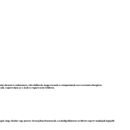
int oktatási és tudományos célú találkozók, kongresszusok és szimpóziumok szervezésének elősegítése.
ük, regisztráljon az e-mail-es regisztrációs felületen.
égáit, hogy előadás vagy poszter formájában bemutassák a szabadgyökkutatás területén végzett munkájuk legújabb