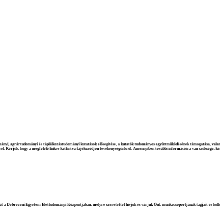
ományi, agrártudományi és táplálkozástudományi kutatások elősegítése, a kutatók tudományos együttműködésének támogatása, valam
ével. Kérjük, hogy a megfelelő linkre kattintva tájékozódjon tevékenységünkről. Amennyiben további információra van szüksége, kérj
át a Debreceni Egyetem Élettudományi Központjában, melyre szeretettel hívjuk és várjuk Önt, munkacsoportjának tagjait és koll