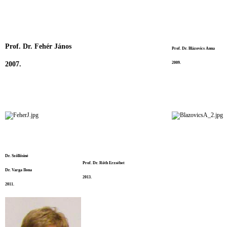
Prof. Dr. Fehér János
Prof. Dr. Blázovics Anna
2007.
2009.
Dr. Szőllősiné
Prof. Dr. Rőth Erzsébet
Dr. Varga Ilona
2013.
2011.