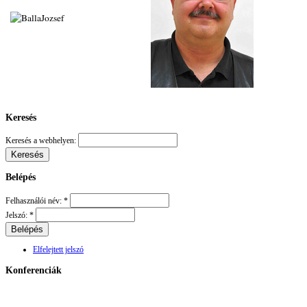
Keresés
Keresés a webhelyen:
Belépés
Felhasználói név:
*
Jelszó:
*
Elfelejtett jelszó
Konferenciák