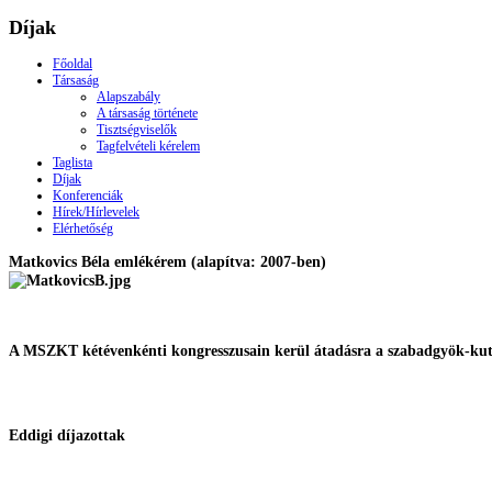
Díjak
Főoldal
Társaság
Alapszabály
A társaság története
Tisztségviselők
Tagfelvételi kérelem
Taglista
Díjak
Konferenciák
Hírek/Hírlevelek
Elérhetőség
Matkovics Béla emlékérem (alapítva: 2007-ben)
A MSZKT kétévenkénti kongresszusain kerül átadásra a szabadgyök-kutat
Eddigi díjazottak