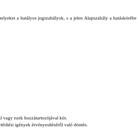
lyeket a hatályos jogszabályok, s a jelen Alapszabály a hatáskörébe
al vagy ezek hozzátartozójával köt.
rtérítési igények érvényesítéséről való döntés.