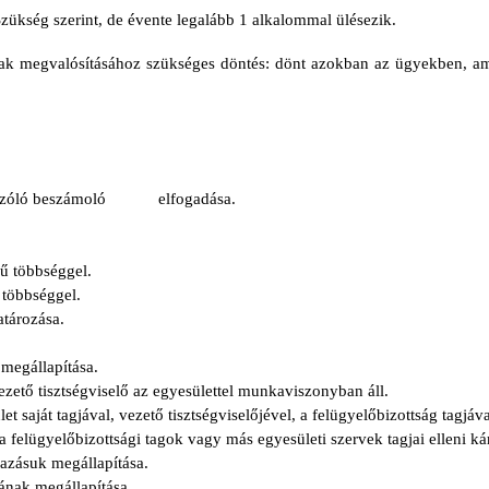
zükség szerint, de évente legalább 1 alkalommal ülésezik.
nak megvalósításához szükséges döntés: dönt azokban az ügyekben, ame
sról szóló beszámoló elfogadása.
ű többséggel.
 többséggel.
tározása.
 megállapítása.
vezető tisztségviselő az egyesülettel munkaviszonyban áll.
saját tagjával, vezető tisztségviselőjével, a felügyelőbizottság tagjáv
 a felügyelőbizottsági tagok vagy más egyesületi szervek tagjai elleni ká
jazásuk megállapítása.
ának megállapítása.