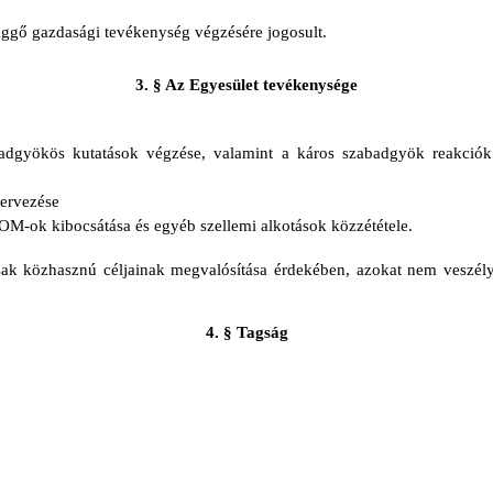
függő gazdasági tevékenység végzésére jogosult.
3. § Az Egyesület tevékenysége
badgyökös kutatások végzése, valamint a káros szabadgyök reakciók 
ervezése
M-ok kibocsátása és egyéb szellemi alkotások közzététele.
sak közhasznú céljainak megvalósítása érdekében, azokat nem veszélye
4. § Tagság