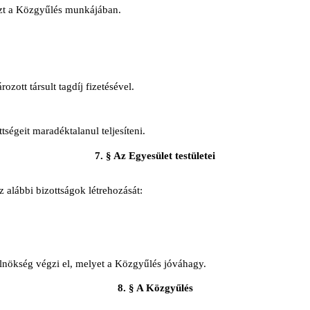
részt a Közgyűlés munkájában.
zott társult tagdíj fizetésével.
tségeit maradéktalanul teljesíteni.
7. § Az Egyesület testületei
 alábbi bizottságok létrehozását:
Elnökség végzi el, melyet a Közgyűlés jóváhagy.
8. § A Közgyűlés