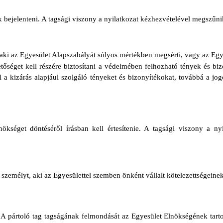
ik bejelenteni. A tagsági viszony a nyilatkozat kézhezvételével megszűni
ot, aki az Egyesület Alapszabályát súlyos mértékben megsérti, vagy az Eg
ehetőséget kell részére biztosítani a védelmében felhozható tények és bi
ll a kizárás alapjául szolgáló tényeket és bizonyítékokat, továbbá a jogo
nökséget döntéséről írásban kell értesítenie. A tagsági viszony a ny
 személyt, aki az Egyesülettel szemben önként vállalt kötelezettségeinek n
 A pártoló tag tagságának felmondását az Egyesület Elnökségének tartoz