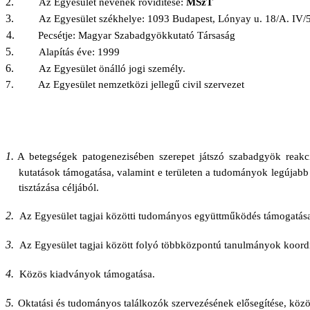
2.
Az Egyesület nevének rövidítése:
MSzT
3.
Az Egyesület székhelye: 1093 Budapest, Lónyay u. 18/A. IV/5
4.
Pecsétje: Magyar Szabadgyökkutató Társaság
5.
Alapítás éve: 1999
6.
Az Egyesület önálló jogi személy.
7. Az Egyesület nemzetközi jellegű civil szervezet
1.
A betegségek patogenezisében szerepet játszó szabadgyök reakc
kutatások támogatása, valamint e területen a tudományok legújabb
tisztázása céljából.
2.
Az Egyesület tagjai közötti tudományos együttműködés támogatás
3.
Az Egyesület tagjai között folyó többközpontú tanulmányok koord
4.
Közös kiadványok támogatása.
5.
Oktatási és tudományos találkozók szervezésének elősegítése, kö