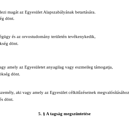
elezi magát az Egyesület Alapszabályának betartására.
ség dönt.
zségügy és az orvostudomány területén tevékenykedik,
ökség dönt.
vagy amely az Egyesületet anyagilag vagy eszmeileg támogatja,
nökség dönt.
i személy, aki vagy amely az Egyesület célkitűzéseinek megvalósításáho
és dönt.
5. § A tagság megszüntetése