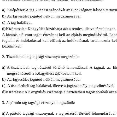
a)
Kilépéssel: A tag kilépési szándékát az Elnökséghez írásban tartoz
b)
Az Egyesület jogutód nélküli megszűnésével,
c)
A tag halálával,
d)
Kizárással: a Közgyűlés kizárhatja azt a rendes, illetve társult tag
A kizárás alá vont tagot értesíteni kell az eljárás megindításáról. L
foglalni és indokolással kell ellátni; az indokolásnak tartalmaznia ke
közölni kell.
2. Tiszteletbeli tag tagsági viszonya megszűnik:
a)
A tiszteletbeli tag részéről történő lemondással. A tagnak az El
megszűnéséről a Közgyűlést tájékoztatni kell.
b)
Az Egyesület jogutód nélküli megszűnésével,
c)
A tiszteletbeli tag halálával, illetve a jogi személy megszűnésével,
d)
Kizárással: A Közgyűlés kizárhatja a tiszteletbeli tagok sorából azt a
3. A pártoló tag tagsági viszonya megszűnik:
a)
A pártoló tagsági viszonynak a tag részéről történő felmondásával.