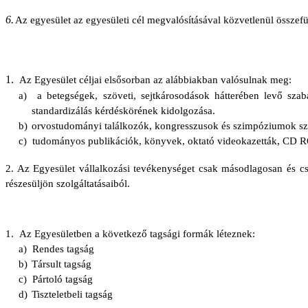
6.
Az egyesület az egyesületi cél megvalósításával közvetlenül össze
1.
Az Egyesület céljai elsősorban az alábbiakban valósulnak meg:
a)
a betegségek, szöveti, sejtkárosodások hátterében levő sza
standardizálás kérdéskörének kidolgozása.
b)
orvostudományi találkozók, kongresszusok és szimpóziumok sz
c)
tudományos publikációk, könyvek, oktató videokazetták, CD RO
2. Az Egyesület vállalkozási tevékenységet csak másodlagosan és c
részesüljön szolgáltatásaiból.
1.
Az Egyesületben a következő tagsági formák léteznek:
a)
Rendes tagság
b)
Társult tagság
c)
Pártoló tagság
d)
Tiszteletbeli tagság