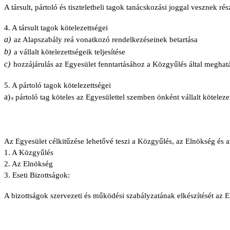
A társult, pártoló és tiszteletbeli tagok tanácskozási joggal vesznek 
4. A társult tagok kötelezettségei
a)
az Alapszabály reá vonatkozó rendelkezéseinek betartása
b)
a vállalt kötelezettségeik teljesítése
c)
hozzájárulás az Egyesület fenntartásához a Közgyűlés által meghatáro
5. A pártoló tagok kötelezettségei
a)
pártoló tag köteles az Egyesülettel szemben önként vállalt kötelezet
a
Az Egyesület célkitűzése lehetővé teszi a Közgyűlés, az Elnökség és az
1. A Közgyűlés
2. Az Elnökség
3. Eseti Bizottságok:
A bizottságok szervezeti és működési szabályzatának elkészítését az 