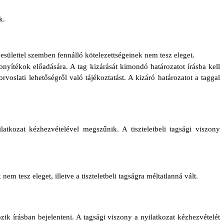
k.
yesülettel szemben fennálló kötelezettségeinek nem tesz eleget.
zonyítékok előadására. A tag kizárását kimondó határozatot írásba kell
rvoslati lehetőségről való tájékoztatást. A kizáró határozatot a taggal
ilatkozat kézhezvételével megszűnik. A tiszteletbeli tagsági viszony
em tesz eleget, illetve a tiszteletbeli tagságra méltatlanná vált.
ik írásban bejelenteni. A tagsági viszony a nyilatkozat kézhezvételét