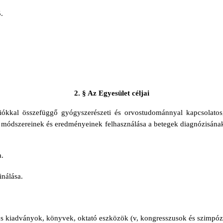
.
2. § Az Egyesület céljai
iókkal összefüggő gyógyszerészeti és orvostudománnyal kapcsolatos
 módszereinek és eredményeinek felhasználása a betegek diagnózisának
a.
inálása.
zös kiadványok, könyvek, oktató eszközök (v, kongresszusok és szimpó