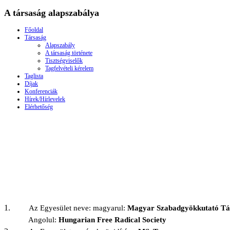
A társaság alapszabálya
Főoldal
Társaság
Alapszabály
A társaság története
Tisztségviselők
Tagfelvételi kérelem
Taglista
Díjak
Konferenciák
Hírek/Hírlevelek
Elérhetőség
1.
Az Egyesület neve: magyarul:
Magyar Szabadgyökkutató Tá
Angolul:
Hungarian Free Radical Society