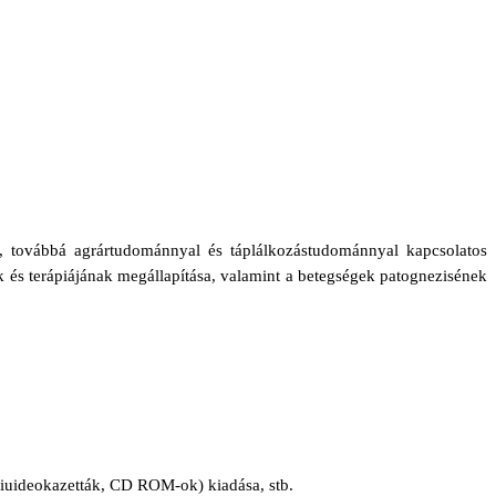
, továbbá agrártudománnyal és táplálkozástudománnyal kapcsolatos
 és terápiájának megállapítása, valamint a betegségek patognezisének
ziuideokazetták, CD ROM-ok) kiadása, stb.