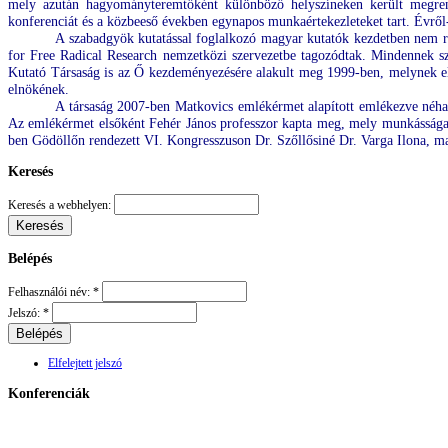
mely azután hagyományteremtőként különböző helyszíneken került megrende
konferenciát és a közbeeső években egynapos munkaértekezleteket tart. Évről-
A szabadgyök kutatással foglalkozó magyar kutatók kezdetben nem r
for Free Radical Research nemzetközi szervezetbe tagozódtak. Mindennek s
Kutató Társaság is az Ő kezdeményezésére alakult meg 1999-ben, melynek eln
elnökének.
A társaság 2007-ben Matkovics emlékérmet alapított emlékezve néhai
Az emlékérmet elsőként Fehér János professzor kapta meg, mely munkássága 
ben Gödöllőn rendezett VI. Kongresszuson Dr. Szőllősiné Dr. Varga Ilona, m
Keresés
Keresés a webhelyen:
Belépés
Felhasználói név:
*
Jelszó:
*
Elfelejtett jelszó
Konferenciák