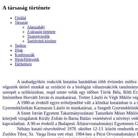
A társaság története
Főoldal
Társaság
Alapszabály
A társaság története
Tisztségviselők
Tagfelvételi kérelem
Taglista
Díjak
Konferenciák
Hírek/Hírlevelek
Elérhetőség
A szabadgyökös reakciók kutatása hazánkban több évtizedes múltra t
végeztek úttörő munkát az oxidáció és a biológiai válaszreakciók tanulmán
szerepét a szilikózisban, majd szinte velük egy időben Török Béla, Rőth Erz
Intézetében Horváth István és munkatársai, Tretter László és Végh Miklós vég
A 1980-as évektől egyre erőteljesebbé vált a klinikai kutatásban is 
Gyermekklinikán Karmazsin László és munkatársai, a Szegedi Gyermekklini
A Szent István Egyetem Takarmányozástani Tanszékén Mézes Miklós v
kiterjedt vizsgálatok Király Zoltán és Barna Balázs vezetésével a növényi vé
kapcsolatban. A 90-es évektől a Budapesti Állatorvostudományi Egyetemen Ga
Néhány kutató részvételével 1978. október 12-13. között rendezték 
Zsoldos Tibor, Sz. Varga Ilona vett részt. 1984-ben a Pécsi Orvostudományi 