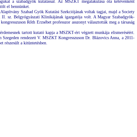
agukat a szabadgyök kutatással.
Az MSZKT megalakulása óta kétévenként
ölt el bennünket.
Alapítvány Szabad Gyök Kutatási Szekciójának voltak tagjai, majd a Society
II. sz. Belgyógyászati Klinikájának igazgatója volt. A Magyar Szabadgyök-
kongresszuson Rőth Erzsébet professzor asszonyt választották meg a társaság
 érdemesnek tartott kutató kapja a MSZKT-ért végzett munkája elismeréséért.
-ben Szegeden rendezett V. MSZKT Kongresszuson Dr. Blázovics Anna, a 2011-
et részesült
a kitüntetésben
.