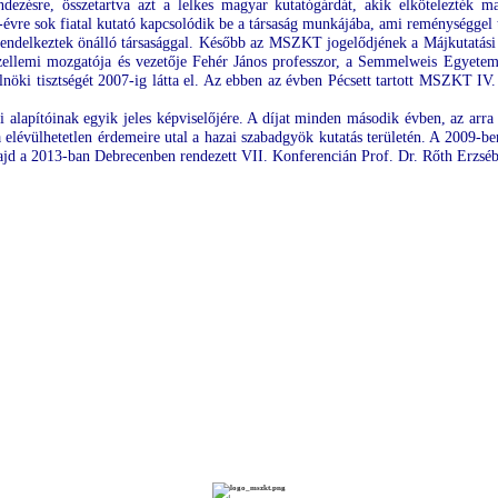
zésre, összetartva azt a lelkes magyar kutatógárdát, akik elkötelezték m
évre sok fiatal kutató kapcsolódik be a társaság munkájába, ami reménységgel t
endelkeztek önálló társasággal. Később az MSZKT jogelődjének a Májkutatási 
zellemi mozgatója és vezetője Fehér János professzor, a Semmelweis Egyetem 
öki tisztségét 2007-ig látta el. Az ebben az évben Pécsett tartott MSZKT IV. 
 alapítóinak egyik jeles képviselőjére. A díjat minden második évben, az arra
elévülhetetlen érdemeire utal a hazai szabadgyök kutatás területén. A 2009
ajd a 2013-ban Debrecenben rendezett VII. Konferencián Prof. Dr. Rőth Erzséb