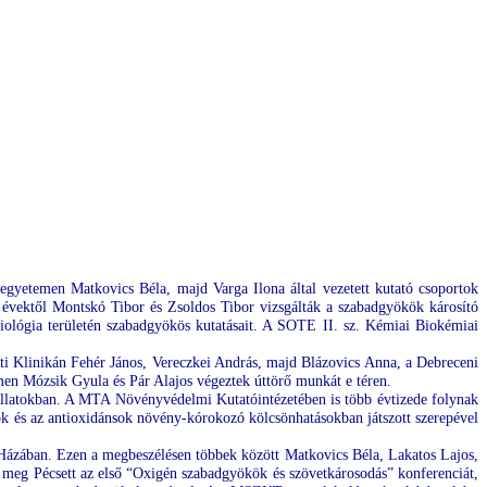
yegyetemen Matkovics Béla, majd Varga Ilona által vezetett kutató csoportok
 évektől Montskó Tibor és Zsoldos Tibor vizsgálták a szabadgyökök károsító
rdiológia területén szabadgyökös kutatásait. A SOTE II. sz. Kémiai Biokémiai
zati Klinikán Fehér János, Vereczkei András, majd Blázovics Anna, a Debreceni
 Mózsik Gyula és Pár Alajos végeztek úttörő munkát e téren.
állatokban. A MTA Növényvédelmi Kutatóintézetében is több évtizede folynak
kök és az antioxidánsok növény-kórokozó kölcsönhatásokban játszott szerepével
 Házában. Ezen a megbeszélésen többek között Matkovics Béla, Lakatos Lajos,
e meg Pécsett az első “Oxigén szabadgyökök és szövetkárosodás” konferenciát,