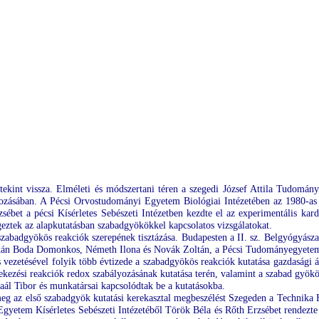
ekint vissza. Elméleti és módszertani téren a szegedi József Attila Tudomán
yozásában. A Pécsi Orvostudományi Egyetem Biológiai Intézetében az 1980-as
sébet a pécsi Kísérletes Sebészeti Intézetben kezdte el az experimentális ka
eztek az alapkutatásban szabadgyökökkel kapcsolatos vizsgálatokat.
a szabadgyökös reakciók szerepének tisztázása. Budapesten a II. sz. Belgyógyás
kán Boda Domonkos, Németh Ilona és Novák Zoltán, a Pécsi Tudományegyetemen
ezetésével folyik több évtizede a szabadgyökös reakciók kutatása gazdasági 
dekezési reakciók redox szabályozásának kutatása terén, valamint a szabad gyö
ál Tibor és munkatársai kapcsolódtak be a kutatásokba.
meg az első szabadgyök kutatási kerekasztal megbeszélést Szegeden a Technika
Egyetem Kísérletes Sebészeti Intézetéből Török Béla és Rőth Erzsébet rendezt