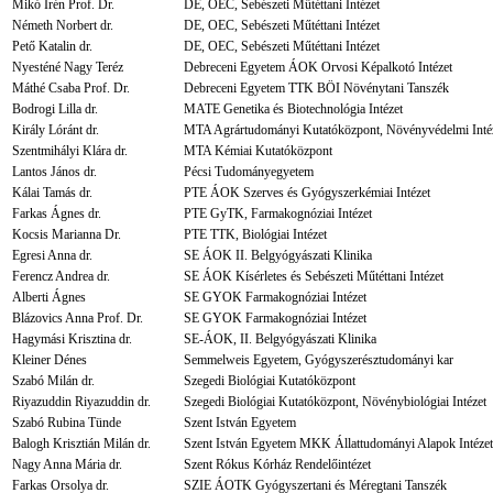
Mikó Irén Prof. Dr.
DE, OEC, Sebészeti Műtéttani Intézet
Németh Norbert dr.
DE, OEC, Sebészeti Műtéttani Intézet
Pető Katalin dr.
DE, OEC, Sebészeti Műtéttani Intézet
Nyesténé Nagy Teréz
Debreceni Egyetem ÁOK Orvosi Képalkotó Intézet
Máthé Csaba Prof. Dr.
Debreceni Egyetem TTK BÖI Növénytani Tanszék
Bodrogi Lilla dr.
MATE Genetika és Biotechnológia Intézet
Király Lóránt dr.
MTA Agrártudományi Kutatóközpont, Növényvédelmi Inté
Szentmihályi Klára dr.
MTA Kémiai Kutatóközpont
Lantos János dr.
Pécsi Tudományegyetem
Kálai Tamás dr.
PTE ÁOK Szerves és Gyógyszerkémiai Intézet
Farkas Ágnes dr.
PTE GyTK, Farmakognóziai Intézet
Kocsis Marianna Dr.
PTE TTK, Biológiai Intézet
Egresi Anna dr.
SE ÁOK II. Belgyógyászati Klinika
Ferencz Andrea dr.
SE ÁOK Kísérletes és Sebészeti Műtéttani Intézet
Alberti Ágnes
SE GYOK Farmakognóziai Intézet
Blázovics Anna Prof. Dr.
SE GYOK Farmakognóziai Intézet
Hagymási Krisztina dr.
SE-ÁOK, II. Belgyógyászati Klinika
Kleiner Dénes
Semmelweis Egyetem, Gyógyszerésztudományi kar
Szabó Milán dr.
Szegedi Biológiai Kutatóközpont
Riyazuddin Riyazuddin dr.
Szegedi Biológiai Kutatóközpont, Növénybiológiai Intézet
Szabó Rubina Tünde
Szent István Egyetem
Balogh Krisztián Milán dr.
Szent István Egyetem MKK Állattudományi Alapok Intézet
Nagy Anna Mária dr.
Szent Rókus Kórház Rendelőintézet
Farkas Orsolya dr.
SZIE ÁOTK Gyógyszertani és Méregtani Tanszék