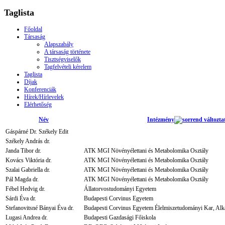
Taglista
Főoldal
Társaság
Alapszabály
A társaság története
Tisztségviselők
Tagfelvételi kérelem
Taglista
Díjak
Konferenciák
Hírek/Hírlevelek
Elérhetőség
Név
Intézmény
Gáspárné Dr. Székely Edit
Székely András dr.
Janda Tibor dr.
ATK MGI Növényélettani és Metabolomika Osztály
Kovács Viktória dr.
ATK MGI Növényélettani és Metabolomika Osztály
Szalai Gabriella dr.
ATK MGI Növényélettani és Metabolomika Osztály
Pál Magda dr.
ATK MGI Növényélettani és Metabolomika Osztály
Fébel Hedvig dr.
Állatorvostudományi Egyetem
Sárdi Éva dr.
Budapesti Corvinus Egyetem
Stefanovitsné Bányai Éva dr.
Budapesti Corvinus Egyetem Élelmiszetudományi Kar, Alk
Lugasi Andrea dr.
Budapesti Gazdasági Főiskola