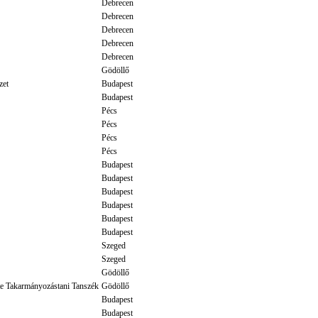
Debrecen
Debrecen
Debrecen
Debrecen
Debrecen
Gödöllő
zet
Budapest
Budapest
Pécs
Pécs
Pécs
Pécs
Budapest
Budapest
Budapest
Budapest
Budapest
Budapest
Szeged
Szeged
Gödöllő
e Takarmányozástani Tanszék
Gödöllő
Budapest
Budapest