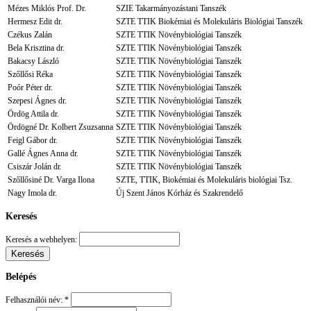
Mézes Miklós Prof. Dr.
SZIE Takarmányozástani Tanszék
Hermesz Edit dr.
SZTE TTIK Biokémiai és Molekuláris Biológiai Tanszék
Czékus Zalán
SZTE TTIK Növénybiológiai Tanszék
Bela Krisztina dr.
SZTE TTIK Növénybiológiai Tanszék
Bakacsy László
SZTE TTIK Növénybiológiai Tanszék
Szőllősi Réka
SZTE TTIK Növénybiológiai Tanszék
Poór Péter dr.
SZTE TTIK Növénybiológiai Tanszék
Szepesi Ágnes dr.
SZTE TTIK Növénybiológiai Tanszék
Ördög Attila dr.
SZTE TTIK Növénybiológiai Tanszék
Ördögné Dr. Kolbert Zsuzsanna
SZTE TTIK Növénybiológiai Tanszék
Feigl Gábor dr.
SZTE TTIK Növénybiológiai Tanszék
Gallé Ágnes Anna dr.
SZTE TTIK Növénybiológiai Tanszék
Csiszár Jolán dr.
SZTE TTIK Növénybiológiai Tanszék
Szőllősiné Dr. Varga Ilona
SZTE, TTIK, Biokémiai és Molekuláris biológiai Tsz.
Nagy Imola dr.
Új Szent János Kórház és Szakrendelő
Keresés
Keresés a webhelyen:
Belépés
Felhasználói név:
*